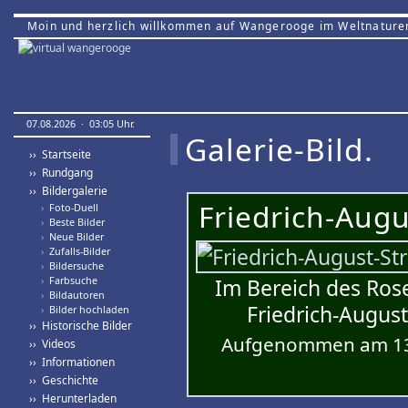
Moin und herzlich willkommen auf Wangerooge im Weltnature
07.08.2026 · 03:05 Uhr.
Galerie-Bild.
›› Startseite
›› Rundgang
›› Bildergalerie
Friedrich-Augu
›
Foto-Duell
›
Beste Bilder
›
Neue Bilder
›
Zufalls-Bilder
›
Bildersuche
›
Farbsuche
Im Bereich des Ros
›
Bildautoren
Friedrich-August
›
Bilder hochladen
›› Historische Bilder
Aufgenommen am 13.
›› Videos
›› Informationen
›› Geschichte
›› Herunterladen