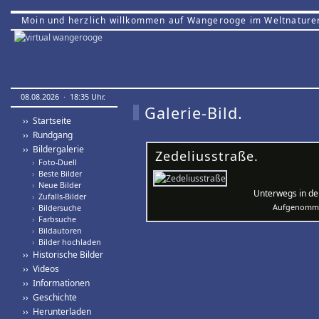
Moin und herzlich willkommen auf Wangerooge im Weltnature
08.08.2026 · 18:35 Uhr.
Galerie-Bild.
›› Startseite
›› Rundgang
›› Bildergalerie
Zedeliusstraße.
›
Foto-Duell
›
Beste Bilder
›
Neue Bilder
Unterwegs in de
›
Zufalls-Bilder
Aufgenomme
›
Bildersuche
›
Farbsuche
›
Bildautoren
›
Bilder hochladen
›› Historische Bilder
›› Videos
›› Informationen
›› Geschichte
›› Herunterladen