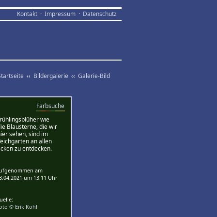
Kontakt
·
Impressum
·
Datenschutz
Startseite
‹‹
Bildergalerie
‹‹
Galerie-Bild
Farbsuche
ühlingsblüher wie
ie Blausterne, die wir
ier sehen, sind im
eichgarten an allen
cken zu entdecken.
Aufgenommen am
3.04.2021 um 13:11 Uhr
uelle:
oto © Erik Kohl