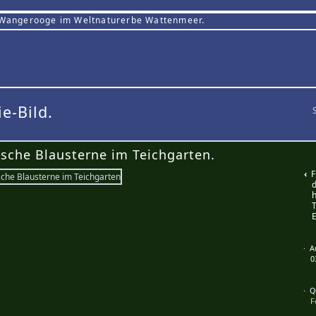
 Wangerooge im Weltnaturerbe Wattenmeer.
ie-Bild.
ische Blausterne im Teichgarten.
‹
Fr
d
h
T
E
· 
0
· Q
F