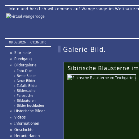
Moin und herzlich willkommen auf Wangerooge im Weltnature
08.08.2026 · 01:36 Uhr.
Galerie-Bild.
›› Startseite
›› Rundgang
›› Bildergalerie
Sibirische Blausterne im
›
Foto-Duell
›
Beste Bilder
›
Neue Bilder
›
Zufalls-Bilder
›
Bildersuche
›
Farbsuche
›
Bildautoren
›
Bilder hochladen
›› Historische Bilder
›› Videos
›› Informationen
›› Geschichte
›› Herunterladen