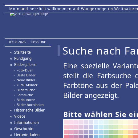
Moin und herzlich willkommen auf Wangerooge im Weltnature
09.08.2026 · 13:33 Uhr.
Suche nach Fa
›› Startseite
›› Rundgang
Eine spezielle Variant
›› Bildergalerie
›
Foto-Duell
stellt die Farbsuche
›
Beste Bilder
›
Neue Bilder
Farbtöne aus der Pal
›
Zufalls-Bilder
›
Bildersuche
Bilder angezeigt.
›
Farbsuche
›
Bildautoren
›
Bilder hochladen
›› Historische Bilder
Bitte wählen Sie ei
›› Videos
›› Informationen
›› Geschichte
›› Herunterladen