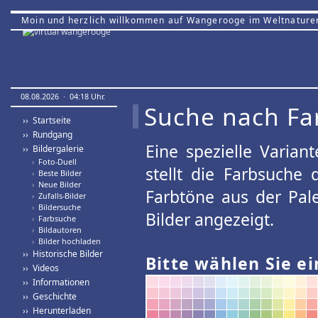
Moin und herzlich willkommen auf Wangerooge im Weltnature
08.08.2026 · 04:18 Uhr.
Suche nach Fa
›› Startseite
›› Rundgang
Eine spezielle Variant
›› Bildergalerie
›
Foto-Duell
stellt die Farbsuche
›
Beste Bilder
›
Neue Bilder
Farbtöne aus der Pal
›
Zufalls-Bilder
›
Bildersuche
Bilder angezeigt.
›
Farbsuche
›
Bildautoren
›
Bilder hochladen
›› Historische Bilder
Bitte wählen Sie ei
›› Videos
›› Informationen
›› Geschichte
›› Herunterladen