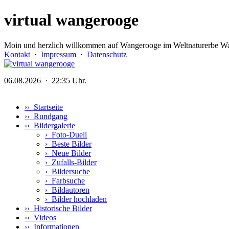
virtual wangerooge
Moin und herzlich willkommen auf Wangerooge im Weltnaturerbe Wa
Kontakt
·
Impressum
·
Datenschutz
06.08.2026 · 22:35 Uhr.
›› Startseite
›› Rundgang
›› Bildergalerie
›
Foto-Duell
›
Beste Bilder
›
Neue Bilder
›
Zufalls-Bilder
›
Bildersuche
›
Farbsuche
›
Bildautoren
›
Bilder hochladen
›› Historische Bilder
›› Videos
›› Informationen