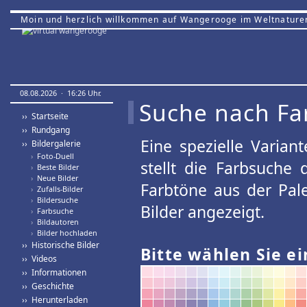
Moin und herzlich willkommen auf Wangerooge im Weltnature
08.08.2026 · 16:26 Uhr.
Suche nach Fa
›› Startseite
›› Rundgang
Eine spezielle Variant
›› Bildergalerie
›
Foto-Duell
stellt die Farbsuche
›
Beste Bilder
›
Neue Bilder
Farbtöne aus der Pal
›
Zufalls-Bilder
›
Bildersuche
Bilder angezeigt.
›
Farbsuche
›
Bildautoren
›
Bilder hochladen
›› Historische Bilder
Bitte wählen Sie ei
›› Videos
›› Informationen
›› Geschichte
›› Herunterladen