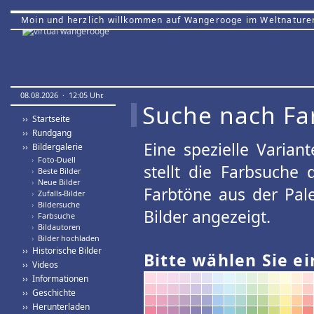
Moin und herzlich willkommen auf Wangerooge im Weltnature
08.08.2026 · 12:05 Uhr.
Suche nach Fa
›› Startseite
›› Rundgang
Eine spezielle Variant
›› Bildergalerie
›
Foto-Duell
stellt die Farbsuche
›
Beste Bilder
›
Neue Bilder
Farbtöne aus der Pal
›
Zufalls-Bilder
›
Bildersuche
Bilder angezeigt.
›
Farbsuche
›
Bildautoren
›
Bilder hochladen
›› Historische Bilder
Bitte wählen Sie ei
›› Videos
›› Informationen
›› Geschichte
›› Herunterladen