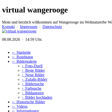
virtual wangerooge
Moin und herzlich willkommen auf Wangerooge im Weltnaturerbe Wa
Kontakt
·
Impressum
·
Datenschutz
08.08.2026 · 14:59 Uhr.
›› Startseite
›› Rundgang
›› Bildergalerie
›
Foto-Duell
›
Beste Bilder
›
Neue Bilder
›
Zufalls-Bilder
›
Bildersuche
›
Farbsuche
›
Bildautoren
›
Bilder hochladen
›› Historische Bilder
›› Videos
›› Informationen