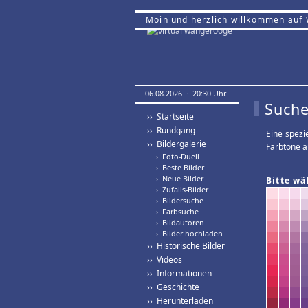
Moin und herzlich willkommen auf
06.08.2026 · 20:30 Uhr.
Suche
›› Startseite
›› Rundgang
Eine spezi
›› Bildergalerie
Farbtöne a
›
Foto-Duell
›
Beste Bilder
›
Neue Bilder
Bitte wä
›
Zufalls-Bilder
›
Bildersuche
›
Farbsuche
›
Bildautoren
›
Bilder hochladen
›› Historische Bilder
›› Videos
›› Informationen
›› Geschichte
›› Herunterladen