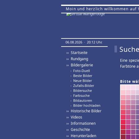
Moin und herzlich willkommen auf
06.08.2026 · 20:12 Uhr.
Suche
›› Startseite
›› Rundgang
Eine spezi
›› Bildergalerie
Farbtöne a
›
Foto-Duell
›
Beste Bilder
›
Neue Bilder
Bitte wä
›
Zufalls-Bilder
›
Bildersuche
›
Farbsuche
›
Bildautoren
›
Bilder hochladen
›› Historische Bilder
›› Videos
›› Informationen
›› Geschichte
›› Herunterladen