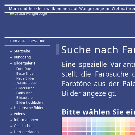
Moin und herzlich willkommen auf Wangerooge im Weltnature
06.08.2026 · 08:57 Uhr.
Suche nach Fa
›› Startseite
›› Rundgang
Eine spezielle Variant
›› Bildergalerie
›
Foto-Duell
stellt die Farbsuche
›
Beste Bilder
›
Neue Bilder
Farbtöne aus der Pal
›
Zufalls-Bilder
›
Bildersuche
Bilder angezeigt.
›
Farbsuche
›
Bildautoren
›
Bilder hochladen
›› Historische Bilder
Bitte wählen Sie ei
›› Videos
›› Informationen
›› Geschichte
›› Herunterladen