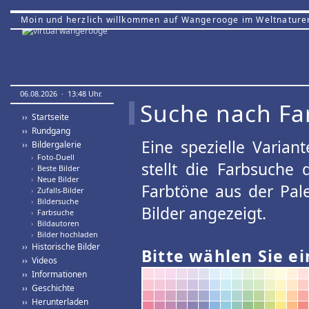
Moin und herzlich willkommen auf Wangerooge im Weltnature
06.08.2026 · 13:48 Uhr.
Suche nach Fa
›› Startseite
›› Rundgang
Eine spezielle Variant
›› Bildergalerie
›
Foto-Duell
stellt die Farbsuche
›
Beste Bilder
›
Neue Bilder
Farbtöne aus der Pal
›
Zufalls-Bilder
›
Bildersuche
Bilder angezeigt.
›
Farbsuche
›
Bildautoren
›
Bilder hochladen
›› Historische Bilder
Bitte wählen Sie ei
›› Videos
›› Informationen
›› Geschichte
›› Herunterladen