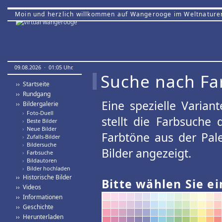
Moin und herzlich willkommen auf Wangerooge im Weltnature
09.08.2026 · 01:05 Uhr.
Suche nach Fa
›› Startseite
›› Rundgang
Eine spezielle Variant
›› Bildergalerie
›
Foto-Duell
stellt die Farbsuche
›
Beste Bilder
›
Neue Bilder
Farbtöne aus der Pal
›
Zufalls-Bilder
›
Bildersuche
Bilder angezeigt.
›
Farbsuche
›
Bildautoren
›
Bilder hochladen
›› Historische Bilder
Bitte wählen Sie ei
›› Videos
›› Informationen
›› Geschichte
›› Herunterladen