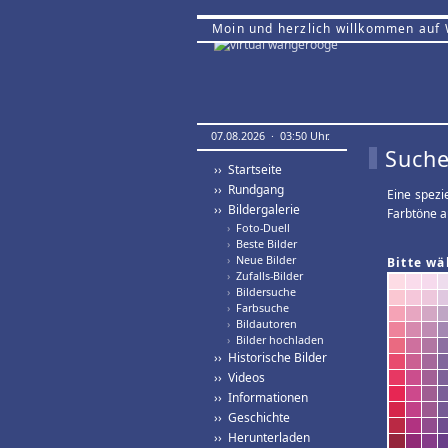
Moin und herzlich willkommen auf
07.08.2026 · 03:50 Uhr.
Suche
›› Startseite
›› Rundgang
Eine spezi
›› Bildergalerie
Farbtöne a
›
Foto-Duell
›
Beste Bilder
›
Neue Bilder
Bitte wä
›
Zufalls-Bilder
›
Bildersuche
›
Farbsuche
›
Bildautoren
›
Bilder hochladen
›› Historische Bilder
›› Videos
›› Informationen
›› Geschichte
›› Herunterladen