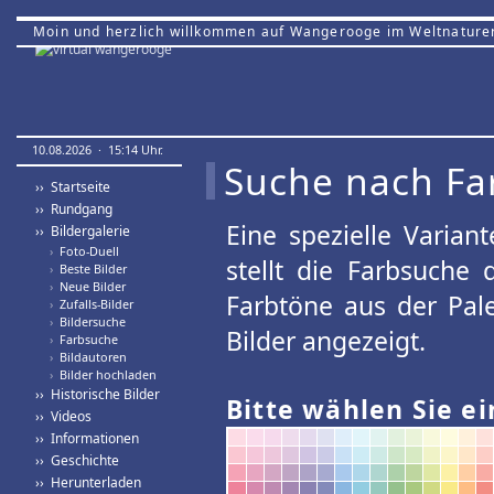
Moin und herzlich willkommen auf Wangerooge im Weltnature
10.08.2026 · 15:14 Uhr.
Suche nach Fa
›› Startseite
›› Rundgang
Eine spezielle Variant
›› Bildergalerie
›
Foto-Duell
stellt die Farbsuche
›
Beste Bilder
›
Neue Bilder
Farbtöne aus der Pal
›
Zufalls-Bilder
›
Bildersuche
Bilder angezeigt.
›
Farbsuche
›
Bildautoren
›
Bilder hochladen
›› Historische Bilder
Bitte wählen Sie ei
›› Videos
›› Informationen
›› Geschichte
›› Herunterladen