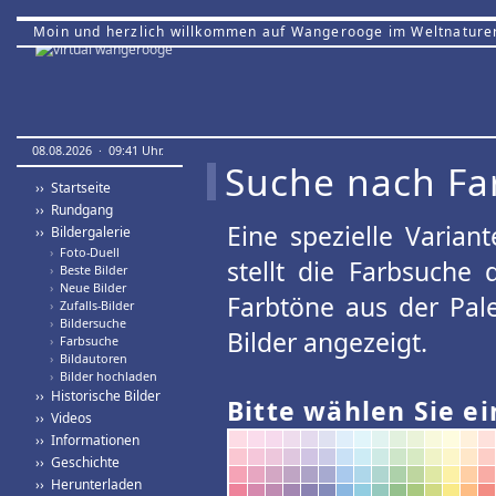
Moin und herzlich willkommen auf Wangerooge im Weltnature
08.08.2026 · 09:41 Uhr.
Suche nach Fa
›› Startseite
›› Rundgang
Eine spezielle Variant
›› Bildergalerie
›
Foto-Duell
stellt die Farbsuche
›
Beste Bilder
›
Neue Bilder
Farbtöne aus der Pal
›
Zufalls-Bilder
›
Bildersuche
Bilder angezeigt.
›
Farbsuche
›
Bildautoren
›
Bilder hochladen
›› Historische Bilder
Bitte wählen Sie ei
›› Videos
›› Informationen
›› Geschichte
›› Herunterladen