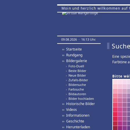
Moin und herzlich willkommen auf
09.08.2026 · 16:13 Uhr.
Suche
›› Startseite
›› Rundgang
Eine spezi
›› Bildergalerie
Farbtöne a
›
Foto-Duell
›
Beste Bilder
›
Neue Bilder
Bitte wä
›
Zufalls-Bilder
›
Bildersuche
›
Farbsuche
›
Bildautoren
›
Bilder hochladen
›› Historische Bilder
›› Videos
›› Informationen
›› Geschichte
›› Herunterladen