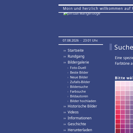
Moin und herzlich willkommen auf
07.08.2026 · 23:01 Uhr.
Suche
›› Startseite
›› Rundgang
Eine spezi
›› Bildergalerie
Farbtöne a
›
Foto-Duell
›
Beste Bilder
›
Neue Bilder
Bitte wä
›
Zufalls-Bilder
›
Bildersuche
›
Farbsuche
›
Bildautoren
›
Bilder hochladen
›› Historische Bilder
›› Videos
›› Informationen
›› Geschichte
›› Herunterladen