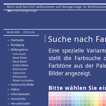
Moin und herzlich willkommen auf Wangerooge im Weltnature
06.08.2026 · 23:53 Uhr.
Suche nach Fa
›› Startseite
›› Rundgang
Eine spezielle Variant
›› Bildergalerie
›
Foto-Duell
stellt die Farbsuche
›
Beste Bilder
›
Neue Bilder
Farbtöne aus der Pal
›
Zufalls-Bilder
›
Bildersuche
Bilder angezeigt.
›
Farbsuche
›
Bildautoren
›
Bilder hochladen
›› Historische Bilder
Bitte wählen Sie ei
›› Videos
›› Informationen
›› Geschichte
›› Herunterladen