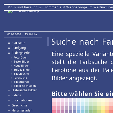
Moin und herzlich willkommen auf Wangerooge im Weltnature
06.08.2026 · 15:16 Uhr.
Suche nach Fa
›› Startseite
›› Rundgang
Eine spezielle Variant
›› Bildergalerie
›
Foto-Duell
stellt die Farbsuche
›
Beste Bilder
›
Neue Bilder
Farbtöne aus der Pal
›
Zufalls-Bilder
›
Bildersuche
Bilder angezeigt.
›
Farbsuche
›
Bildautoren
›
Bilder hochladen
›› Historische Bilder
Bitte wählen Sie ei
›› Videos
›› Informationen
›› Geschichte
›› Herunterladen