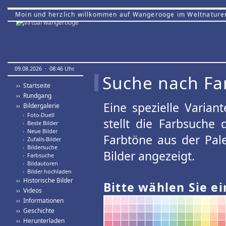
Moin und herzlich willkommen auf Wangerooge im Weltnature
09.08.2026 · 08:46 Uhr.
Suche nach Fa
›› Startseite
›› Rundgang
Eine spezielle Variant
›› Bildergalerie
›
Foto-Duell
stellt die Farbsuche
›
Beste Bilder
›
Neue Bilder
Farbtöne aus der Pal
›
Zufalls-Bilder
›
Bildersuche
Bilder angezeigt.
›
Farbsuche
›
Bildautoren
›
Bilder hochladen
›› Historische Bilder
Bitte wählen Sie ei
›› Videos
›› Informationen
›› Geschichte
›› Herunterladen