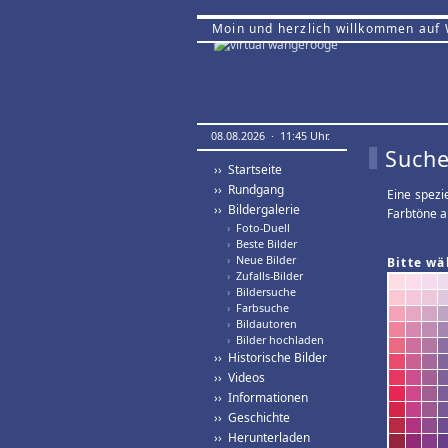
Moin und herzlich willkommen auf
08.08.2026 · 11:45 Uhr.
Suche
›› Startseite
›› Rundgang
Eine spezi
›› Bildergalerie
Farbtöne a
›
Foto-Duell
›
Beste Bilder
›
Neue Bilder
Bitte wä
›
Zufalls-Bilder
›
Bildersuche
›
Farbsuche
›
Bildautoren
›
Bilder hochladen
›› Historische Bilder
›› Videos
›› Informationen
›› Geschichte
›› Herunterladen