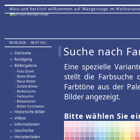
Moin und herzlich willkommen auf Wangerooge im Weltnature
08.08.2026 · 08:47 Uhr.
Suche nach Fa
›› Startseite
›› Rundgang
Eine spezielle Variant
›› Bildergalerie
›
Foto-Duell
stellt die Farbsuche
›
Beste Bilder
›
Neue Bilder
Farbtöne aus der Pal
›
Zufalls-Bilder
›
Bildersuche
Bilder angezeigt.
›
Farbsuche
›
Bildautoren
›
Bilder hochladen
›› Historische Bilder
Bitte wählen Sie ei
›› Videos
›› Informationen
›› Geschichte
›› Herunterladen