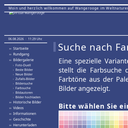
Moin und herzlich willkommen auf Wangerooge im Weltnature
06.08.2026 · 11:29 Uhr.
Suche nach Fa
›› Startseite
›› Rundgang
Eine spezielle Variant
›› Bildergalerie
›
Foto-Duell
stellt die Farbsuche
›
Beste Bilder
›
Neue Bilder
Farbtöne aus der Pal
›
Zufalls-Bilder
›
Bildersuche
Bilder angezeigt.
›
Farbsuche
›
Bildautoren
›
Bilder hochladen
›› Historische Bilder
Bitte wählen Sie ei
›› Videos
›› Informationen
›› Geschichte
›› Herunterladen