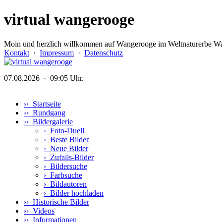
virtual wangerooge
Moin und herzlich willkommen auf Wangerooge im Weltnaturerbe Wa
Kontakt
·
Impressum
·
Datenschutz
07.08.2026 · 09:05 Uhr.
›› Startseite
›› Rundgang
›› Bildergalerie
›
Foto-Duell
›
Beste Bilder
›
Neue Bilder
›
Zufalls-Bilder
›
Bildersuche
›
Farbsuche
›
Bildautoren
›
Bilder hochladen
›› Historische Bilder
›› Videos
›› Informationen