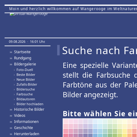
Moin und herzlich willkommen auf Wangerooge im Weltnature
09.08.2026 · 16:01 Uhr.
Suche nach Fa
›› Startseite
›› Rundgang
Eine spezielle Variant
›› Bildergalerie
›
Foto-Duell
stellt die Farbsuche
›
Beste Bilder
›
Neue Bilder
Farbtöne aus der Pal
›
Zufalls-Bilder
›
Bildersuche
Bilder angezeigt.
›
Farbsuche
›
Bildautoren
›
Bilder hochladen
›› Historische Bilder
Bitte wählen Sie ei
›› Videos
›› Informationen
›› Geschichte
›› Herunterladen