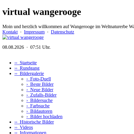
virtual wangerooge
Moin und herzlich willkommen auf Wangerooge im Weltnaturerbe Wa
Kontakt
·
Impressum
·
Datenschutz
08.08.2026 · 07:51 Uhr.
›› Startseite
›› Rundgang
›› Bildergalerie
›
Foto-Duell
›
Beste Bilder
›
Neue Bilder
›
Zufalls-Bilder
›
Bildersuche
›
Farbsuche
›
Bildautoren
›
Bilder hochladen
›› Historische Bilder
›› Videos
›› Informationen