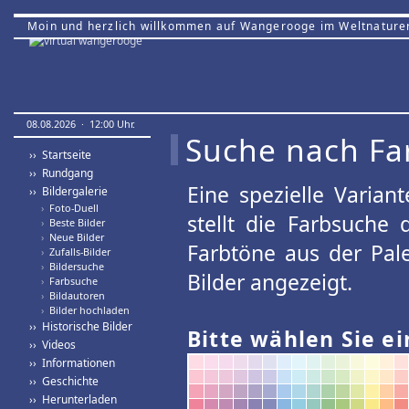
Moin und herzlich willkommen auf Wangerooge im Weltnature
08.08.2026 · 12:00 Uhr.
Suche nach Fa
›› Startseite
›› Rundgang
Eine spezielle Variant
›› Bildergalerie
›
Foto-Duell
stellt die Farbsuche
›
Beste Bilder
›
Neue Bilder
Farbtöne aus der Pal
›
Zufalls-Bilder
›
Bildersuche
Bilder angezeigt.
›
Farbsuche
›
Bildautoren
›
Bilder hochladen
›› Historische Bilder
Bitte wählen Sie ei
›› Videos
›› Informationen
›› Geschichte
›› Herunterladen