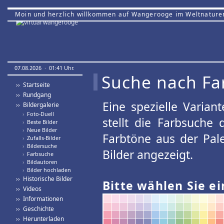
Moin und herzlich willkommen auf Wangerooge im Weltnature
07.08.2026 · 01:41 Uhr.
Suche nach Fa
›› Startseite
›› Rundgang
Eine spezielle Variant
›› Bildergalerie
›
Foto-Duell
stellt die Farbsuche
›
Beste Bilder
›
Neue Bilder
Farbtöne aus der Pal
›
Zufalls-Bilder
›
Bildersuche
Bilder angezeigt.
›
Farbsuche
›
Bildautoren
›
Bilder hochladen
›› Historische Bilder
Bitte wählen Sie ei
›› Videos
›› Informationen
›› Geschichte
›› Herunterladen