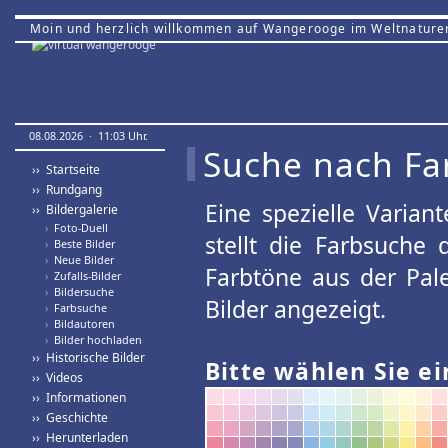
Moin und herzlich willkommen auf Wangerooge im Weltnature
08.08.2026 · 11:03 Uhr.
Suche nach Fa
›› Startseite
›› Rundgang
Eine spezielle Variant
›› Bildergalerie
›
Foto-Duell
stellt die Farbsuche
›
Beste Bilder
›
Neue Bilder
Farbtöne aus der Pal
›
Zufalls-Bilder
›
Bildersuche
Bilder angezeigt.
›
Farbsuche
›
Bildautoren
›
Bilder hochladen
›› Historische Bilder
Bitte wählen Sie ei
›› Videos
›› Informationen
›› Geschichte
›› Herunterladen