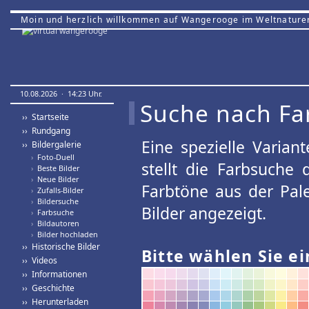
Moin und herzlich willkommen auf Wangerooge im Weltnature
10.08.2026 · 14:23 Uhr.
Suche nach Fa
›› Startseite
›› Rundgang
Eine spezielle Variant
›› Bildergalerie
›
Foto-Duell
stellt die Farbsuche
›
Beste Bilder
›
Neue Bilder
Farbtöne aus der Pal
›
Zufalls-Bilder
›
Bildersuche
Bilder angezeigt.
›
Farbsuche
›
Bildautoren
›
Bilder hochladen
›› Historische Bilder
Bitte wählen Sie ei
›› Videos
›› Informationen
›› Geschichte
›› Herunterladen