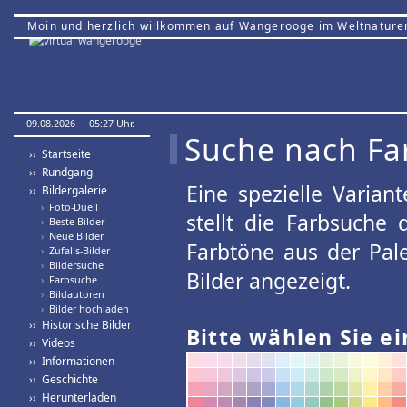
Moin und herzlich willkommen auf Wangerooge im Weltnature
09.08.2026 · 05:27 Uhr.
Suche nach Fa
›› Startseite
›› Rundgang
Eine spezielle Variant
›› Bildergalerie
›
Foto-Duell
stellt die Farbsuche
›
Beste Bilder
›
Neue Bilder
Farbtöne aus der Pal
›
Zufalls-Bilder
›
Bildersuche
Bilder angezeigt.
›
Farbsuche
›
Bildautoren
›
Bilder hochladen
›› Historische Bilder
Bitte wählen Sie ei
›› Videos
›› Informationen
›› Geschichte
›› Herunterladen