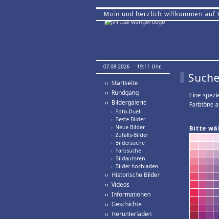
Moin und herzlich willkommen auf
07.08.2026 · 19:11 Uhr.
Suche
›› Startseite
›› Rundgang
Eine spezi
›› Bildergalerie
Farbtöne a
›
Foto-Duell
›
Beste Bilder
›
Neue Bilder
Bitte wä
›
Zufalls-Bilder
›
Bildersuche
›
Farbsuche
›
Bildautoren
›
Bilder hochladen
›› Historische Bilder
›› Videos
›› Informationen
›› Geschichte
›› Herunterladen