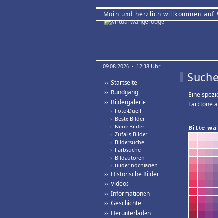
Moin und herzlich willkommen auf
09.08.2026 · 12:38 Uhr.
Suche
›› Startseite
›› Rundgang
Eine spezi
›› Bildergalerie
Farbtöne a
›
Foto-Duell
›
Beste Bilder
›
Neue Bilder
Bitte wä
›
Zufalls-Bilder
›
Bildersuche
›
Farbsuche
›
Bildautoren
›
Bilder hochladen
›› Historische Bilder
›› Videos
›› Informationen
›› Geschichte
›› Herunterladen