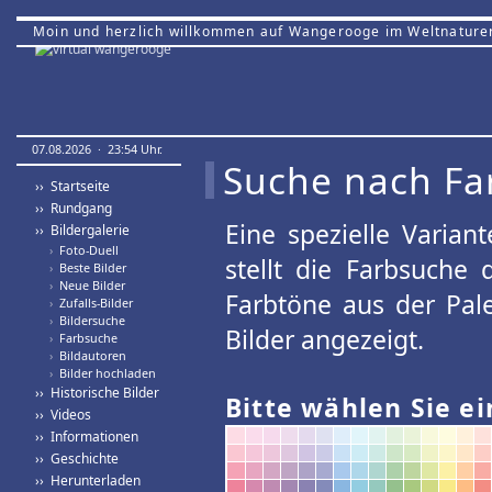
Moin und herzlich willkommen auf Wangerooge im Weltnature
07.08.2026 · 23:54 Uhr.
Suche nach Fa
›› Startseite
›› Rundgang
Eine spezielle Variant
›› Bildergalerie
›
Foto-Duell
stellt die Farbsuche
›
Beste Bilder
›
Neue Bilder
Farbtöne aus der Pal
›
Zufalls-Bilder
›
Bildersuche
Bilder angezeigt.
›
Farbsuche
›
Bildautoren
›
Bilder hochladen
›› Historische Bilder
Bitte wählen Sie ei
›› Videos
›› Informationen
›› Geschichte
›› Herunterladen