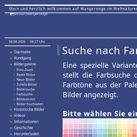
Moin und herzlich willkommen auf Wangerooge im Weltnature
08.08.2026 · 06:27 Uhr.
Suche nach Fa
›› Startseite
›› Rundgang
Eine spezielle Variant
›› Bildergalerie
›
Foto-Duell
stellt die Farbsuche
›
Beste Bilder
›
Neue Bilder
Farbtöne aus der Pal
›
Zufalls-Bilder
›
Bildersuche
Bilder angezeigt.
›
Farbsuche
›
Bildautoren
›
Bilder hochladen
›› Historische Bilder
Bitte wählen Sie ei
›› Videos
›› Informationen
›› Geschichte
›› Herunterladen