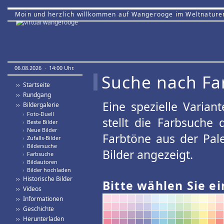
Moin und herzlich willkommen auf Wangerooge im Weltnature
06.08.2026 · 14:00 Uhr.
Suche nach Fa
›› Startseite
›› Rundgang
Eine spezielle Variant
›› Bildergalerie
›
Foto-Duell
stellt die Farbsuche
›
Beste Bilder
›
Neue Bilder
Farbtöne aus der Pal
›
Zufalls-Bilder
›
Bildersuche
Bilder angezeigt.
›
Farbsuche
›
Bildautoren
›
Bilder hochladen
›› Historische Bilder
Bitte wählen Sie ei
›› Videos
›› Informationen
›› Geschichte
›› Herunterladen