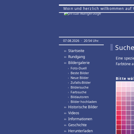
Moin und herzlich willkommen auf
07.08.2026 · 20:54 Uhr.
Suche
›› Startseite
›› Rundgang
Eine spezi
›› Bildergalerie
Farbtöne a
›
Foto-Duell
›
Beste Bilder
›
Neue Bilder
Bitte wä
›
Zufalls-Bilder
›
Bildersuche
›
Farbsuche
›
Bildautoren
›
Bilder hochladen
›› Historische Bilder
›› Videos
›› Informationen
›› Geschichte
›› Herunterladen