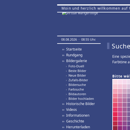
Moin und herzlich willkommen auf
08.08.2026 · 08:55 Uhr.
Suche
›› Startseite
›› Rundgang
Eine spezi
›› Bildergalerie
Farbtöne a
›
Foto-Duell
›
Beste Bilder
›
Neue Bilder
Bitte wä
›
Zufalls-Bilder
›
Bildersuche
›
Farbsuche
›
Bildautoren
›
Bilder hochladen
›› Historische Bilder
›› Videos
›› Informationen
›› Geschichte
›› Herunterladen