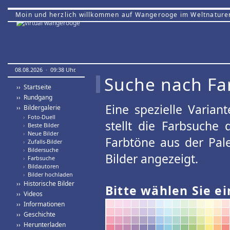
Moin und herzlich willkommen auf Wangerooge im Weltnature
08.08.2026 · 09:38 Uhr.
Suche nach Fa
›› Startseite
›› Rundgang
Eine spezielle Variant
›› Bildergalerie
›
Foto-Duell
stellt die Farbsuche
›
Beste Bilder
›
Neue Bilder
Farbtöne aus der Pal
›
Zufalls-Bilder
›
Bildersuche
Bilder angezeigt.
›
Farbsuche
›
Bildautoren
›
Bilder hochladen
›› Historische Bilder
Bitte wählen Sie ei
›› Videos
›› Informationen
›› Geschichte
›› Herunterladen