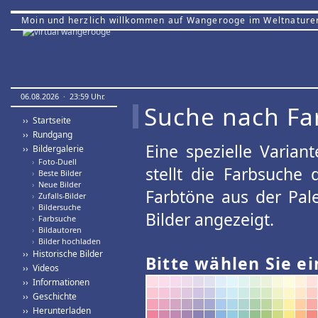
Moin und herzlich willkommen auf Wangerooge im Weltnature
06.08.2026 · 23:59 Uhr.
Suche nach Fa
›› Startseite
›› Rundgang
Eine spezielle Variant
›› Bildergalerie
›
Foto-Duell
stellt die Farbsuche
›
Beste Bilder
›
Neue Bilder
Farbtöne aus der Pal
›
Zufalls-Bilder
›
Bildersuche
Bilder angezeigt.
›
Farbsuche
›
Bildautoren
›
Bilder hochladen
›› Historische Bilder
Bitte wählen Sie ei
›› Videos
›› Informationen
›› Geschichte
›› Herunterladen