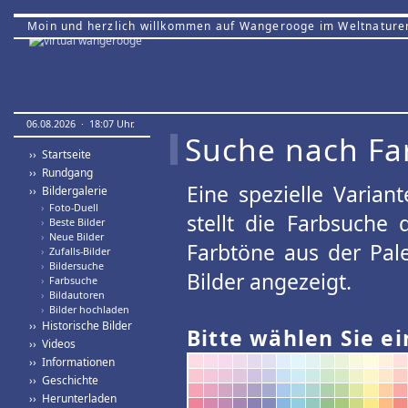
Moin und herzlich willkommen auf Wangerooge im Weltnature
06.08.2026 · 18:07 Uhr.
Suche nach Fa
›› Startseite
›› Rundgang
Eine spezielle Variant
›› Bildergalerie
›
Foto-Duell
stellt die Farbsuche
›
Beste Bilder
›
Neue Bilder
Farbtöne aus der Pal
›
Zufalls-Bilder
›
Bildersuche
Bilder angezeigt.
›
Farbsuche
›
Bildautoren
›
Bilder hochladen
›› Historische Bilder
Bitte wählen Sie ei
›› Videos
›› Informationen
›› Geschichte
›› Herunterladen