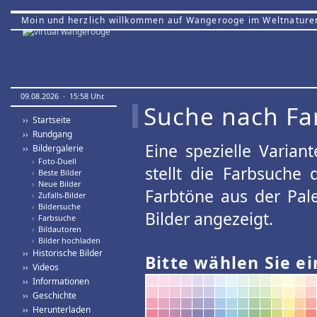
Moin und herzlich willkommen auf Wangerooge im Weltnature
09.08.2026 · 15:58 Uhr.
Suche nach Fa
›› Startseite
›› Rundgang
Eine spezielle Variant
›› Bildergalerie
›
Foto-Duell
stellt die Farbsuche
›
Beste Bilder
›
Neue Bilder
Farbtöne aus der Pal
›
Zufalls-Bilder
›
Bildersuche
Bilder angezeigt.
›
Farbsuche
›
Bildautoren
›
Bilder hochladen
›› Historische Bilder
Bitte wählen Sie ei
›› Videos
›› Informationen
›› Geschichte
›› Herunterladen