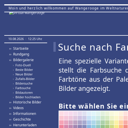
Moin und herzlich willkommen auf Wangerooge im Weltnature
10.08.2026 · 12:25 Uhr.
Suche nach Fa
›› Startseite
›› Rundgang
Eine spezielle Variant
›› Bildergalerie
›
Foto-Duell
stellt die Farbsuche
›
Beste Bilder
›
Neue Bilder
Farbtöne aus der Pal
›
Zufalls-Bilder
›
Bildersuche
Bilder angezeigt.
›
Farbsuche
›
Bildautoren
›
Bilder hochladen
›› Historische Bilder
Bitte wählen Sie ei
›› Videos
›› Informationen
›› Geschichte
›› Herunterladen