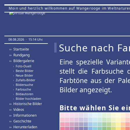
Moin und herzlich willkommen auf Wangerooge im Weltnature
08.08.2026 · 15:14 Uhr.
Suche nach Fa
›› Startseite
›› Rundgang
Eine spezielle Variant
›› Bildergalerie
›
Foto-Duell
stellt die Farbsuche
›
Beste Bilder
›
Neue Bilder
Farbtöne aus der Pal
›
Zufalls-Bilder
›
Bildersuche
Bilder angezeigt.
›
Farbsuche
›
Bildautoren
›
Bilder hochladen
›› Historische Bilder
Bitte wählen Sie ei
›› Videos
›› Informationen
›› Geschichte
›› Herunterladen