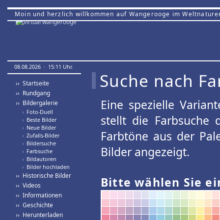
Moin und herzlich willkommen auf Wangerooge im Weltnature
08.08.2026 · 15:11 Uhr.
Suche nach Fa
›› Startseite
›› Rundgang
Eine spezielle Variant
›› Bildergalerie
›
Foto-Duell
stellt die Farbsuche
›
Beste Bilder
›
Neue Bilder
Farbtöne aus der Pal
›
Zufalls-Bilder
›
Bildersuche
Bilder angezeigt.
›
Farbsuche
›
Bildautoren
›
Bilder hochladen
›› Historische Bilder
Bitte wählen Sie ei
›› Videos
›› Informationen
›› Geschichte
›› Herunterladen