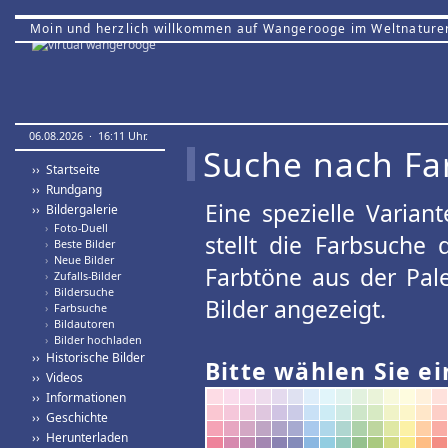
Moin und herzlich willkommen auf Wangerooge im Weltnature
06.08.2026 · 16:11 Uhr.
Suche nach Fa
›› Startseite
›› Rundgang
Eine spezielle Variant
›› Bildergalerie
›
Foto-Duell
stellt die Farbsuche
›
Beste Bilder
›
Neue Bilder
Farbtöne aus der Pal
›
Zufalls-Bilder
›
Bildersuche
Bilder angezeigt.
›
Farbsuche
›
Bildautoren
›
Bilder hochladen
›› Historische Bilder
Bitte wählen Sie ei
›› Videos
›› Informationen
›› Geschichte
›› Herunterladen