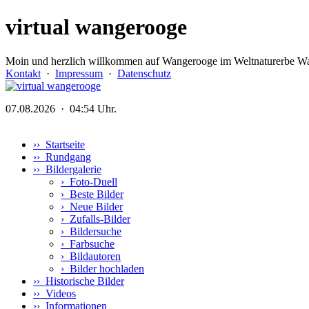
virtual wangerooge
Moin und herzlich willkommen auf Wangerooge im Weltnaturerbe Wa
Kontakt
·
Impressum
·
Datenschutz
07.08.2026 · 04:54 Uhr.
›› Startseite
›› Rundgang
›› Bildergalerie
›
Foto-Duell
›
Beste Bilder
›
Neue Bilder
›
Zufalls-Bilder
›
Bildersuche
›
Farbsuche
›
Bildautoren
›
Bilder hochladen
›› Historische Bilder
›› Videos
›› Informationen